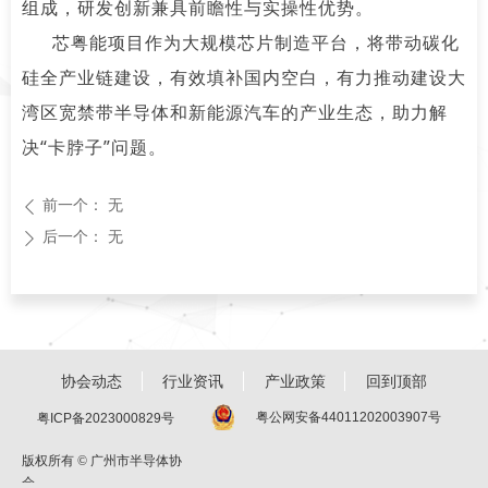
组成，研发创新兼具前瞻性与实操性优势。
芯粤能项目作为大规模芯片制造平台，将带动碳化
硅全产业链建设，有效填补国内空白，有力推动建设大
湾区宽禁带半导体和新能源汽车的产业生态，助力解
决“卡脖子”问题。
前一个：
无
ꄴ
后一个：
无
ꄲ
协会动态
行业资讯
产业政策
回到顶部
粤公网安备44011202003907号
粤ICP备2023000829号
版权所有 ©
广州市半导体协
会